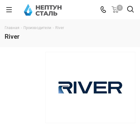
0
Главная
-
Производители
-
River
River