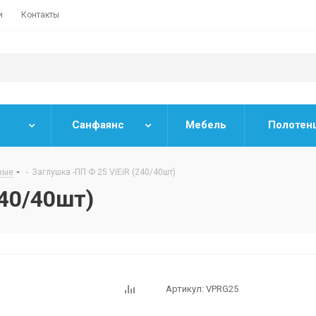
и
Контакты
Санфаянс
Мебель
Полотен
вые
-
Заглушка -ПП Ф 25 ViEiR (240/40шт)
240/40шт)
Артикул:
VPRG25